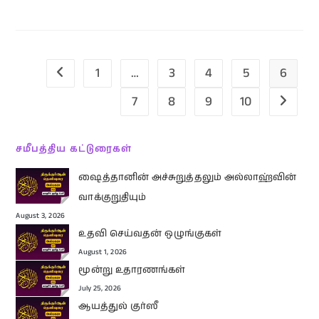
1
…
3
4
5
6
7
8
9
10
சமீபத்திய கட்டுரைகள்
ஷைத்தானின் அச்சுறுத்தலும் அல்லாஹ்வின்
வாக்குறுதியும்
August 3, 2026
உதவி செய்வதன் ஒழுங்குகள்
August 1, 2026
மூன்று உதாரணங்கள்
July 25, 2026
ஆயத்துல் குர்ஸீ