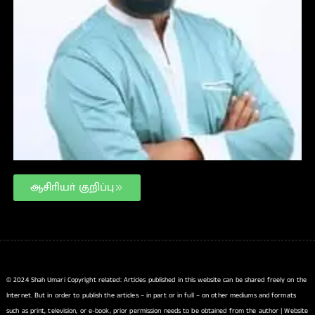
ஆசிரியர் குறிப்பு
© 2024 Shah Umari Copyright related: Articles published in this website can be shared freely on the
Internet. But in order to publish the articles – in part or in full – on other mediums and formats
such as print, television, or e-book, prior permission needs to be obtained from the author | Website